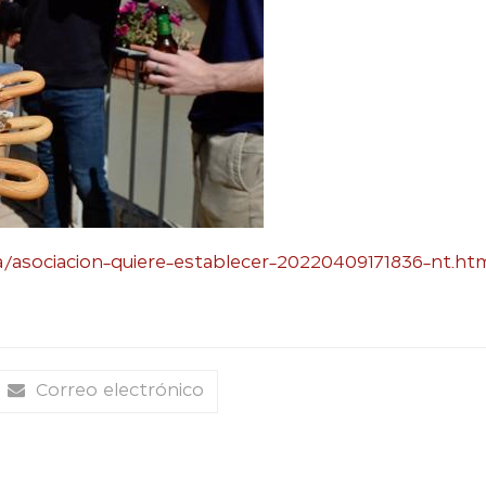
/asociacion-quiere-establecer-20220409171836-nt.ht
Correo electrónico