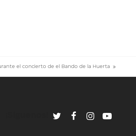
rante el concierto de el Bando de la Huerta
¡Síguenos!
Twitter
Facebook
Instagra
Youtu