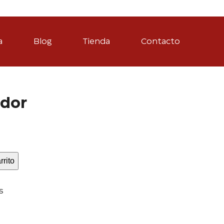
a
Blog
Tienda
Contacto
idor
rrito
s