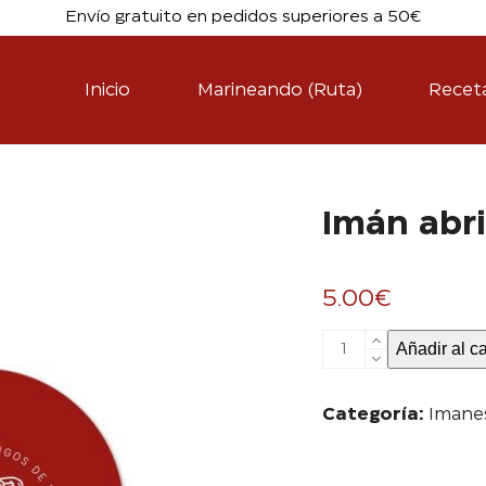
Envío gratuito en pedidos superiores a 50€
Inicio
Marineando (Ruta)
Recet
Imán abr
5.00
€
Imán
Añadir al ca
abridor
cantidad
Categoría:
Imane