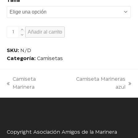
Talla
Camiseta
Añadir al carrito
Marineras
amarilla
SKU:
N/D
cantidad
Categoría:
Camisetas
Camiseta
Camiseta Marineras
entrada
siguiente:
Marinera
azul
anterior:
Copyright Asociación Amigos de la Marinera