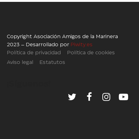
Copyright Asociación Amigos de la Marinera
2023 – Desarrollado por
Piwity.es
Política de privacidad
Política de cookies
Aviso legal
Estatutos
¡Síguenos!
Twitter
Facebook
Instag
Yo